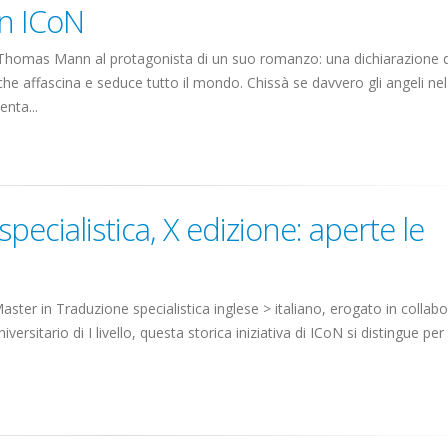
on ICoN
dire Thomas Mann al protagonista di un suo romanzo: una dichiarazione
 che affascina e seduce tutto il mondo. Chissà se davvero gli angeli nel
enta...
pecialistica, X edizione: aperte le
aster in Traduzione specialistica inglese > italiano, erogato in collab
rsitario di I livello, questa storica iniziativa di ICoN si distingue per i