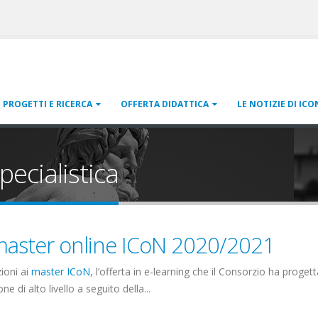
PROGETTI E RICERCA
OFFERTA DIDATTICA
LE NOTIZIE DI ICO
pecialistica
i master online ICoN 2020/2021
ioni ai
master ICoN
, l’offerta in e-learning che il Consorzio ha proget
 di alto livello a seguito della...