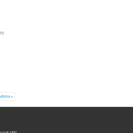
tti
ultima »
ontatti