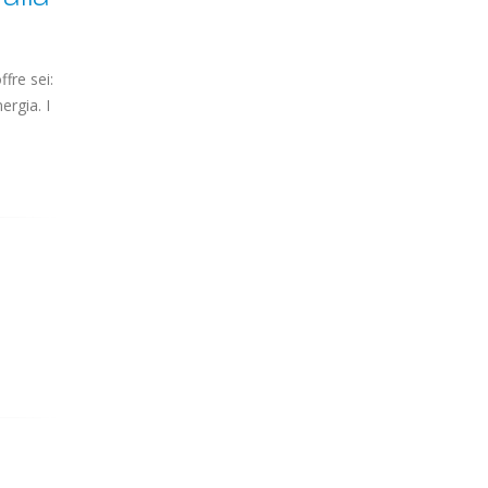
fre sei:
ergia. I