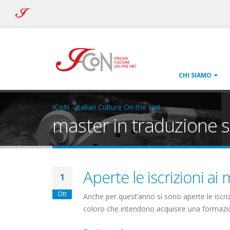
ICoN
-
Italian
Culture
On
the
Net
CHI SIAMO
ICoN - Italian Culture On the Net
master in traduzione s
Aperte le iscrizioni a
1
Ott
Anche per quest’anno si sono aperte le iscriz
coloro che intendono acquisire una formazione