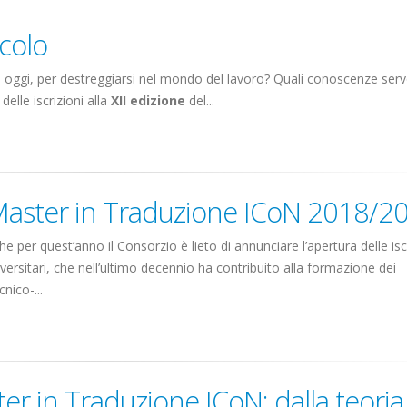
ecolo
 oggi, per destreggiarsi nel mondo del lavoro? Quali conoscenze ser
elle iscrizioni alla
XII edizione
del...
al Master in Traduzione ICoN 2018/2
e per quest’anno il Consorzio è lieto di annunciare l’apertura delle isc
rsitari, che nell’ultimo decennio ha contribuito alla formazione dei
nico-...
r in Traduzione ICoN: dalla teoria 