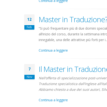
Continua a leggere
Master in Traduzione?
12
Feb
“Si può frequentare più di due domini specia
all’inizio del corso, durante la settimana in
innegabile, una delle attrattive più forti per i..
Continua a leggere
Il Master in Traduzion
7
Nov
Nell’offerta di specializzazione post-unive
Traduzione specialistica dall’inglese all’it
Abbiamo chiesto a due dei suoi autori, Silvi
Continua a leggere