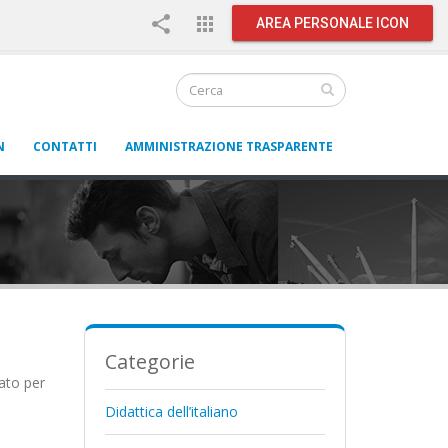
share
apps
AREA PERSONALE ICON
N
CONTATTI
AMMINISTRAZIONE TRASPARENTE
Categorie
tato per
Didattica dell’italiano