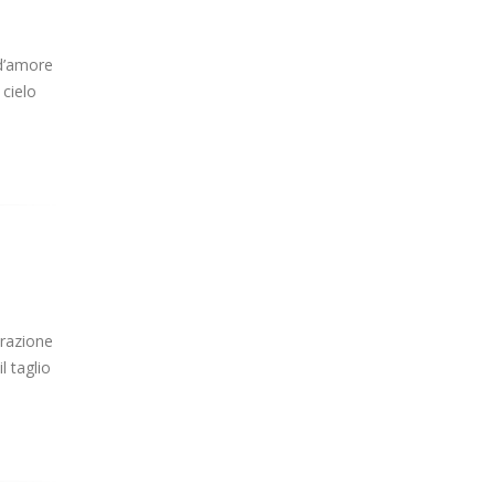
 d’amore
 cielo
orazione
l taglio