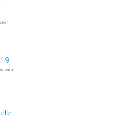
vono?
019
rizioni a
alla