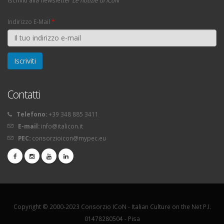
Indirizzo E-Mail
*
Contatti
Telefono:
+39 348 885 3411
E-mail:
info@italicon.it
PEC:
consorzioicon@mypec.eu
Copyright © 2000-2023 Consorzio ICoN - Italian Culture on the Net P.I.
01478280504 - Pisa