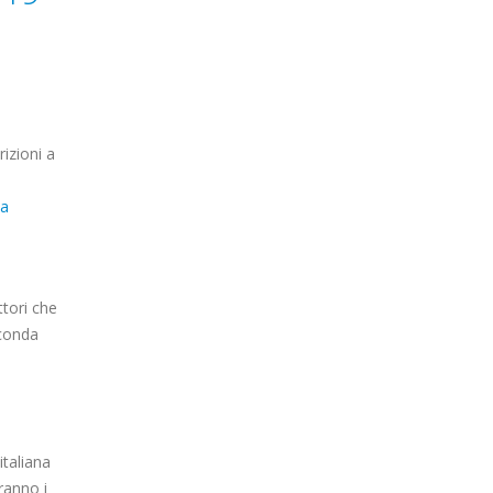
rizioni a
ca
ttori che
econda
italiana
ranno i