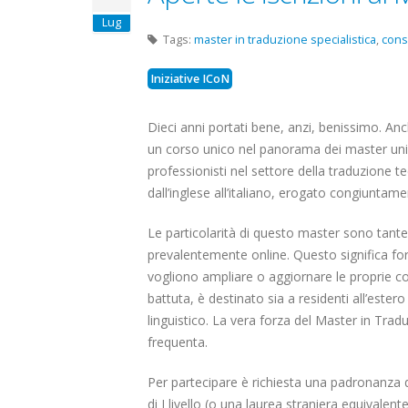
Lug
Tags:
master in traduzione specialistica
,
cons
Iniziative ICoN
Dieci anni portati bene, anzi, benissimo. Anch
un corso unico nel panorama dei master unive
professionisti nel settore della traduzione t
dall’inglese all’italiano, erogato congiuntam
Le particolarità di questo master sono tante. 
prevalentemente online. Questo significa for
vogliono ampliare o aggiornare le proprie c
battuta, è destinato sia a residenti all’estero 
linguistico. La vera forza del Master in Tradu
frequenta.
Per partecipare è richiesta una padronanza di 
di I livello (o una laurea straniera equivalen