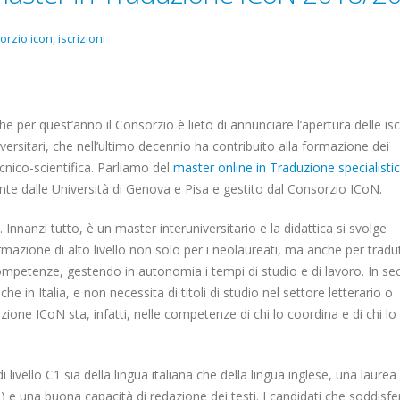
orzio icon
,
iscrizioni
e per quest’anno il Consorzio è lieto di annunciare l’apertura delle isc
rsitari, che nell’ultimo decennio ha contribuito alla formazione dei
ecnico-scientifica. Parliamo del
master online in Traduzione specialisti
ente dalle Università di Genova e Pisa e gestito dal Consorzio ICoN.
Innanzi tutto, è un master interuniversitario e la didattica si svolge
mazione di alto livello non solo per i neolaureati, ma anche per tradu
ompetenze, gestendo in autonomia i tempi di studio e di lavoro. In s
che in Italia, e non necessita di titoli di studio nel settore letterario o
zione ICoN sta, infatti, nelle competenze di chi lo coordina e di chi lo
livello C1 sia della lingua italiana che della lingua inglese, una laurea 
te) e una buona capacità di redazione dei testi. I candidati che soddisfe