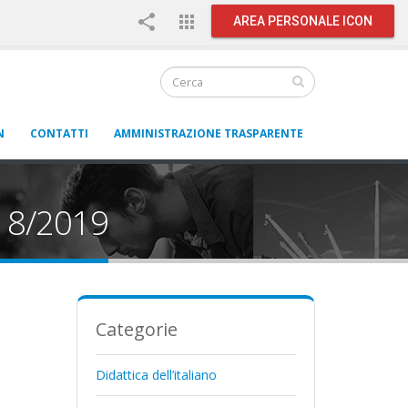
share
apps
AREA PERSONALE ICON
N
CONTATTI
AMMINISTRAZIONE TRASPARENTE
018/2019
Categorie
Didattica dell’italiano