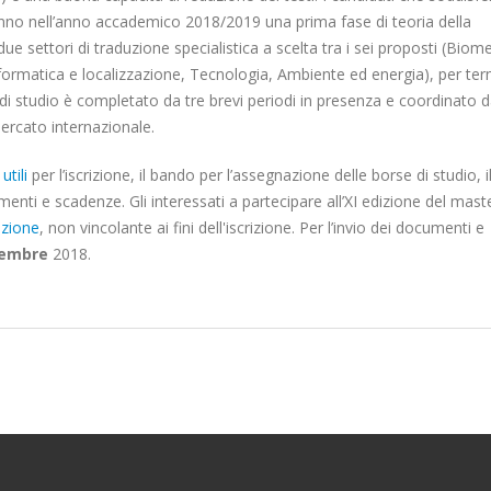
ranno nell’anno accademico 2018/2019 una prima fase di teoria della
e settori di traduzione specialistica a scelta tra i sei proposti (Biom
nformatica e localizzazione, Tecnologia, Ambiente ed energia), per te
 di studio è completato da tre brevi periodi in presenza e coordinato 
mercato internazionale.
tili
per l’iscrizione, il bando per l’assegnazione delle borse di studio, i
amenti e scadenze. Gli interessati a partecipare all’XI edizione del mast
izione
, non vincolante ai fini dell'iscrizione. Per l’invio dei documenti e
vembre
2018.