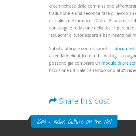
criteri richiesti dalla commissione affronte
traduzione e una seconda fase di lavoro su du
discipline del farmaco, Diritto, Economia, I
con stage e redazione della tesi. Il percorso
“squadra” di tutor esperti e ben inseriti nel 
Sul sito ufficiale sono disponibili i
documenti u
calendario didattico e tutti i dettagli su pag
possono già compilare un
modulo di preiscr
l’iscrizione ufficiale c’è tempo sino al
21 no
Share this post
ICoN - Italian Culture On the Net