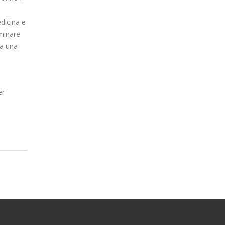
edicina e
rminare
da una
l
er