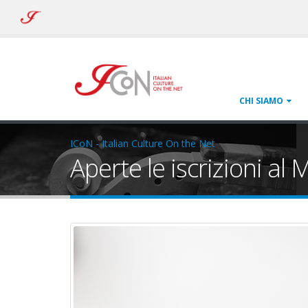
ICoN
-
Italian
Culture
On
the
Net
CHI SIAMO
ICoN - Italian Culture On the Net
Aperte le iscrizioni a
traduzione-on-line.jpg