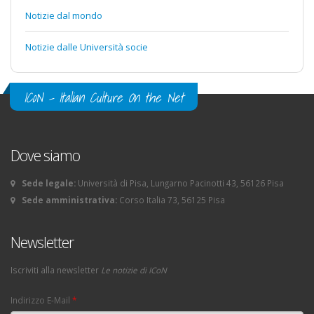
Notizie dal mondo
Notizie dalle Università socie
ICoN - Italian Culture On the Net
Dove siamo
Sede legale:
Università di Pisa, Lungarno Pacinotti 43, 56126 Pisa
Sede amministrativa:
Corso Italia 73, 56125 Pisa
Newsletter
Iscriviti alla newsletter
Le notizie di ICoN
Indirizzo E-Mail
*