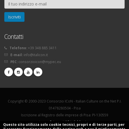
Contatti
Telefono:
+39 348 885 3411
E-mail:
info@italicon.it
PEC:
consorzioicon@mypec.eu
Copyright © 2000-2023 Consorzio ICoN - Italian Culture on the Net P.I.
01478280504 - Pisa
Iscrizione al Registro delle imprese di Pisa: PI-130559
La tua
Privacy
|
Whistleblowing
Questo sito utilizza solo cookie tecnici, propri e di terze parti, per