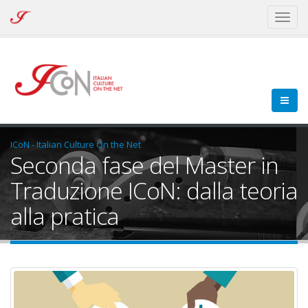
ICoN
Toggl
-
naviga
Italian
Culture
On
the
Net
ICoN - Italian Culture On the Net
Seconda fase del Master in
Traduzione ICoN: dalla teoria
alla pratica
domini-master-tradu.jpg