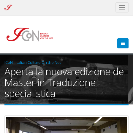
ICoN
Toggl
-
naviga
Italian
Culture
On
the
Net
ICoN - Italian Culture On the Net
Aperta la nuova edizione del
Master in Traduzione
specialistica
settimana-presenza-master-