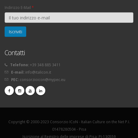
Indirizzo E-Mail
*
Contatti
Telefono:
+39 348 885 3411
E-mail:
info@italicon.it
PEC:
consorzioicon@mypec.eu
Copyright © 2000-2023 Consorzio ICoN - Italian Culture on the Net P.I.
01478280504 - Pisa
Iscrizione al Registro delle imprese di Pisa: PI-130559