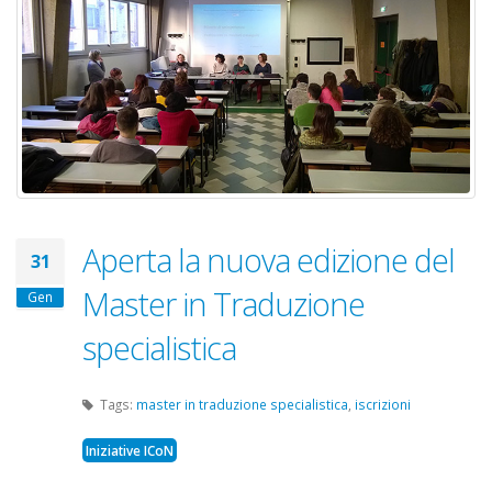
tradu.jpg
Aperta la nuova edizione del
31
Master in Traduzione
Gen
specialistica
Tags:
master in traduzione specialistica
,
iscrizioni
Iniziative ICoN