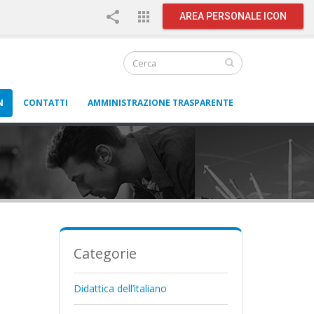
share
apps
AREA PERSONALE ICON
N
CONTATTI
AMMINISTRAZIONE TRASPARENTE
Categorie
Didattica dell’italiano