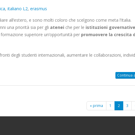
ica
,
italiano L2
,
erasmus
re all’estero, e sono molti coloro che scelgono come meta l’Italia.
i una priorità sia per gli
atenei
che per le
istituzioni governativ
la formazione superiore un’opportunità per
promuovere la crescita 
fronti degli studenti internazionali, aumentare le collaborazioni, indivi
Continua a
« prima
1
2
3