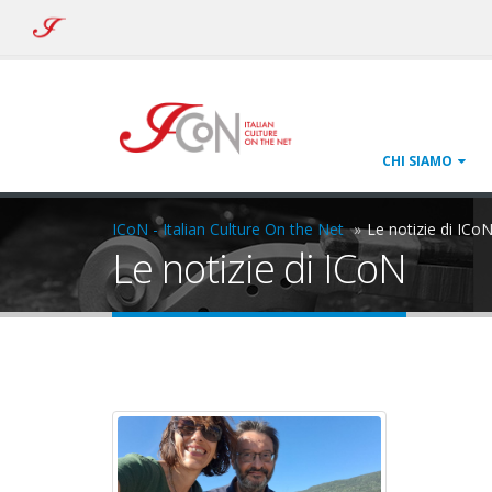
ICoN
-
Italian
Culture
On
the
Net
CHI SIAMO
ICoN - Italian Culture On the Net
Le notizie di ICo
Le notizie di ICoN
intervista-
nicoletta.jpg