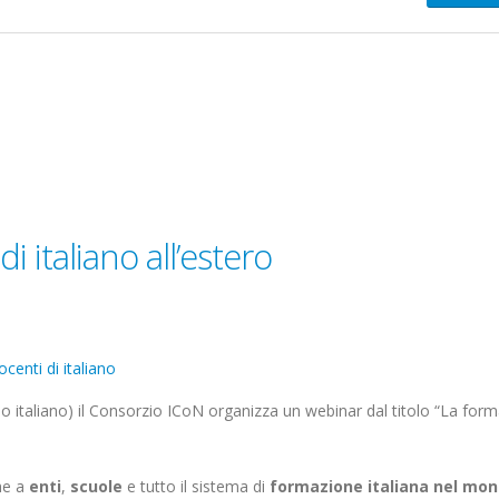
 italiano all’estero
centi di italiano
rio italiano) il Consorzio ICoN organizza un webinar dal titolo “La for
he a
enti
,
scuole
e tutto il sistema di
formazione italiana nel mo