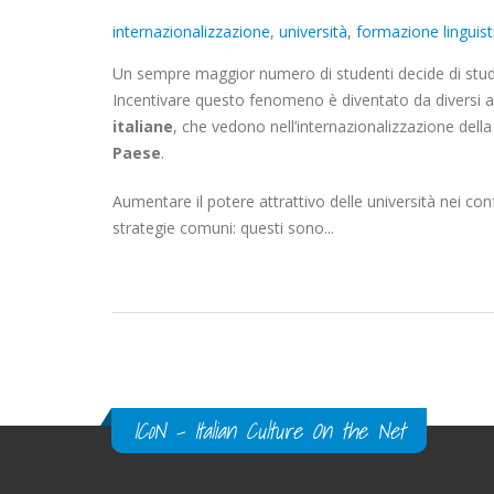
internazionalizzazione
,
università
,
formazione linguist
Un sempre maggior numero di studenti decide di studia
Incentivare questo fenomeno è diventato da diversi ann
italiane
, che vedono nell’internazionalizzazione del
Paese
.
Aumentare il potere attrattivo delle università nei con
strategie comuni: questi sono...
Pagine
ICoN - Italian Culture On the Net