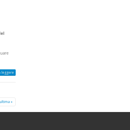
e
del
duare
 leggere
ultima »