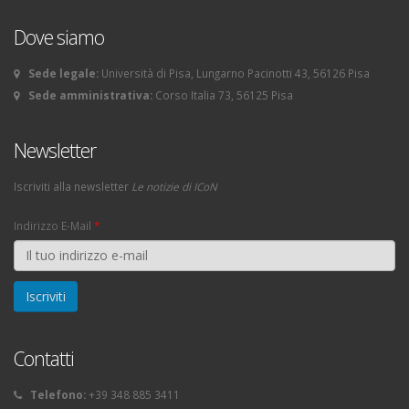
Dove siamo
Sede legale:
Università di Pisa, Lungarno Pacinotti 43, 56126 Pisa
Sede amministrativa:
Corso Italia 73, 56125 Pisa
Newsletter
Iscriviti alla newsletter
Le notizie di ICoN
Indirizzo E-Mail
*
Contatti
Telefono:
+39 348 885 3411