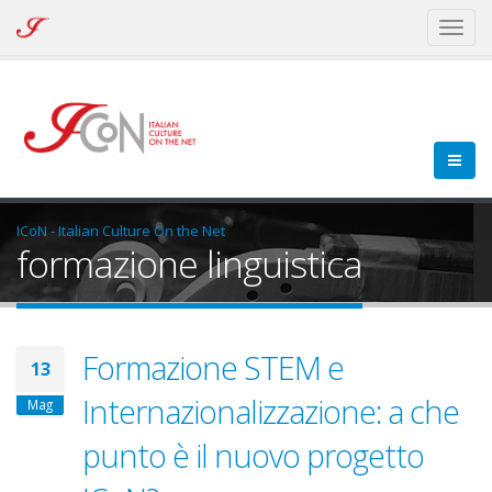
ICoN
Toggl
-
naviga
Italian
Culture
On
the
Net
ICoN - Italian Culture On the Net
formazione linguistica
Formazione STEM e
13
Internazionalizzazione: a che
Mag
punto è il nuovo progetto