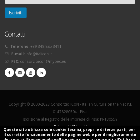
Contatti
Telefono:
+39 348 885 3411
E-mail:
info@italicon.it
PEC:
consorzioicon@mypec.eu
Copyright © 2000-2023 Consorzio ICoN - Italian Culture on the Net P.I.
01478280504 - Pisa
Iscrizione al Registro delle imprese di Pisa: PI-130559
La tua
Privacy
|
Whistleblowing
Questo sito utilizza solo cookie tecnici, propri e di terze parti, per
il corretto funzionamento delle pagine web e per il miglioramento
dei servizi. Proseguendo nella navigazione, acconsenti all’utilizzo