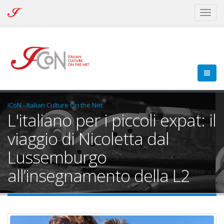
ICoN
Toggl
-
naviga
Italian
Culture
On
the
Net
ICoN - Italian Culture On the Net
L'italiano per i piccoli expat: il
viaggio di Nicoletta dal
Lussemburgo
all’insegnamento della L2