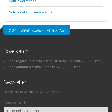
Notizie dal mondo
Notizie dalle Università socie
ICoN - Italian Culture On the Net
Dove siamo
Sede legale:
Università di Pisa, Lungarno Pacinotti 43, 56126 Pisa
Sede amministrativa:
Corso Italia 73, 56125 Pisa
Newsletter
Iscriviti alla newsletter
Le notizie di ICoN
Indirizzo E-Mail
*