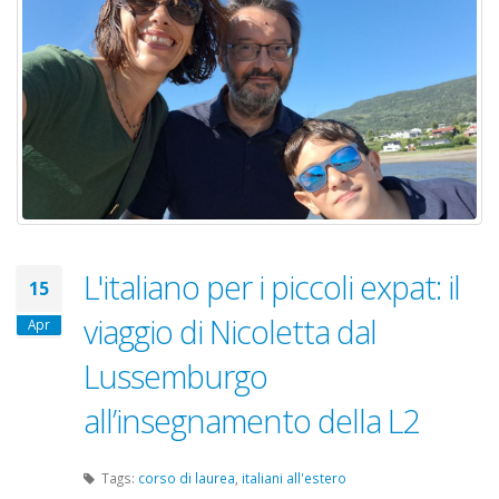
intervista-nicoletta.jpg
L'italiano per i piccoli expat: il
15
viaggio di Nicoletta dal
Apr
Lussemburgo
all’insegnamento della L2
Tags:
corso di laurea
,
italiani all'estero