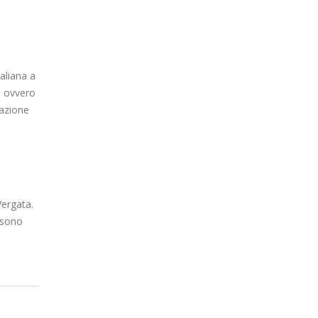
taliana a
, ovvero
cazione
Vergata.
i sono