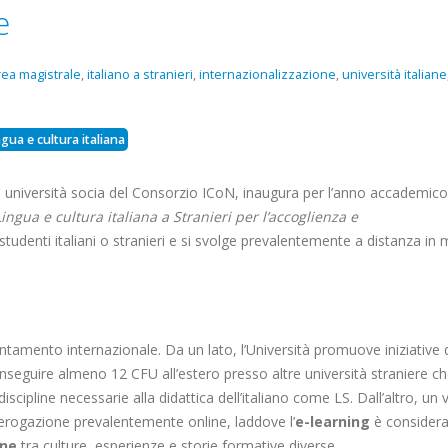
e
rea magistrale
,
italiano a stranieri
,
internazionalizzazione
,
università italiane
ngua e cultura italiana
, università socia del Consorzio ICoN, inaugura per l’anno accademico
Lingua e cultura italiana a Stranieri per l’accoglienza e
a studenti italiani o stranieri e si svolge prevalentemente a distanza in
ntamento internazionale. Da un lato, l’Università promuove iniziative 
nseguire almeno 12 CFU all’estero presso altre università straniere c
iscipline necessarie alla didattica dell’italiano come LS. Dall’altro, un 
 erogazione prevalentemente online, laddove l’
e-learning
è consider
one
tra culture, esperienze e storie formative diverse.