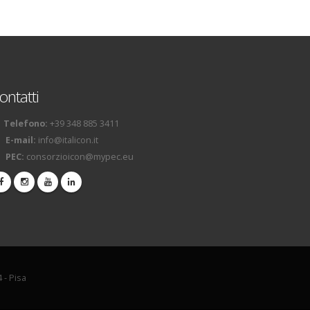
ontatti
Telefono:
+39 348 885 3411
E-mail:
info@italicon.it
PEC:
consorzioicon@mypec.eu
 - Pisa