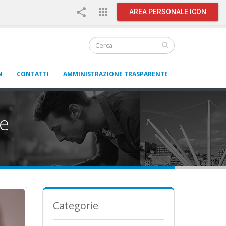
share
apps
AREA PERSONALE ICON
N
CONTATTI
AMMINISTRAZIONE TRASPARENTE
 e
Categorie