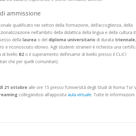
ti di ammissione
onale qualificato nei settori della formazione, dell’accoglienza, della
ionalizzazione nell’ambito della didattica della lingua e della cultura i
ssesso della
laurea
o del
diploma universitario
di durata
triennale
ero e riconosciuto idoneo. Agli studenti stranieri è richiesta una certifi
 di livello
B2
o il superamento dell’esame di livello presso il CLICI
tari che per quelli comunitari).
ì 21 ottobre
alle ore 15 presso l’Università degli Studi di Roma Tor 
treaming
collegandosi all’apposita
aula virtuale
. Tutte le informazion