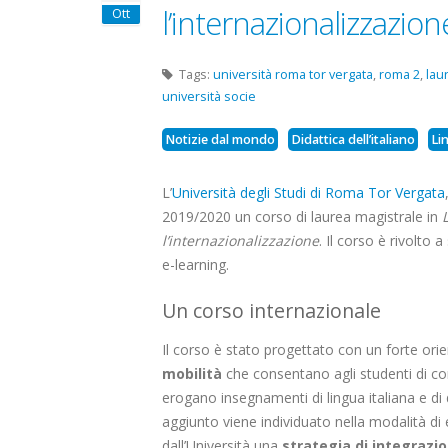
l’internazionalizzazion
Ott
Tags:
università roma tor vergata
,
roma 2
,
lau
università socie
Notizie dal mondo
Didattica dell’italiano
Li
L’
Università degli Studi di Roma Tor Vergata
2019/2020 un corso di laurea magistrale in
l’internazionalizzazione
. Il corso è rivolto 
e-learning.
Un corso internazionale
Il corso è stato progettato con un forte orie
mobilità
che consentano agli studenti di co
erogano insegnamenti di lingua italiana e di d
aggiunto viene individuato nella modalità di
dall’Università una
strategia di integrazi