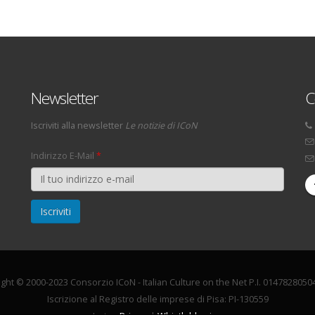
Newsletter
C
Iscriviti alla newsletter
Le notizie di ICoN
Indirizzo E-Mail
*
ght © 2000-2023 Consorzio ICoN - Italian Culture on the Net P.I. 01478280504
Iscrizione al Registro delle imprese di Pisa: PI-130559