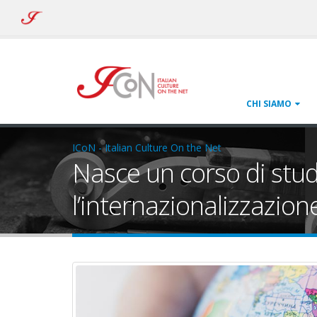
ICoN
-
Italian
Culture
On
the
Net
CHI SIAMO
ICoN - Italian Culture On the Net
Nasce un corso di studi
l’internazionalizzazion
corso-internazionalizzazi