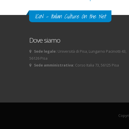
ICoN - Italian Culture On the Net
Dove siamo
Sede legale:
Università di Pisa, Lungarno Pacinotti 43,
56126 Pisa
Sede amministrativa:
Corso Italia 73, 56125 Pisa
Copyri