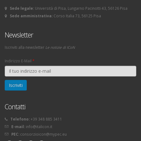
Sede legale:
Università di Pisa, Lungarno Pacinotti 43, 56126 Pisa
Sede amministrativa:
Corso Italia 73, 56125 Pisa
Newsletter
Iscriviti alla newsletter
Le notizie di ICoN
Indirizzo E-Mail
*
Contatti
Telefono:
+39 348 885 3411
E-mail:
info@italicon.it
PEC:
consorzioicon@mypec.eu