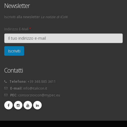
Newsletter
Iscriviti alla newsletter
Le notizie di ICoN
Indirizzo E-Mail
*
Contatti
Telefono:
+39 348 885 3411
E-mail:
info@italicon.it
PEC:
consorzioicon@mypec.eu