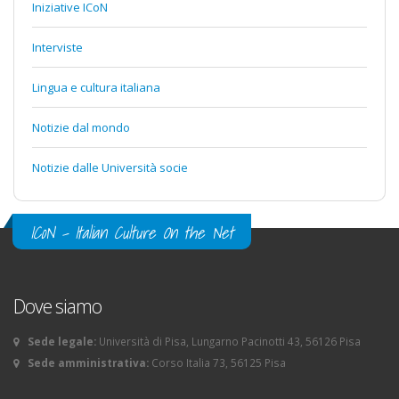
Iniziative ICoN
Interviste
Lingua e cultura italiana
Notizie dal mondo
Notizie dalle Università socie
ICoN - Italian Culture On the Net
Dove siamo
Sede legale:
Università di Pisa, Lungarno Pacinotti 43, 56126 Pisa
Sede amministrativa:
Corso Italia 73, 56125 Pisa