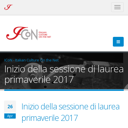
ICoN
Toggl
-
naviga
Italian
Culture
On
the
Net
ICoN - Italian Culture On the Net
Inizio della sessione di laurea
primaverile 2017
Inizio della sessione di laurea
26
primaverile 2017
Apr