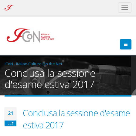
ICoN
Toggl
-
naviga
Italian
Culture
On
the
Net
ICoN - Italian Culture On the Net
Conclusa la sessione
d'esame estiva 2017
Conclusa la sessione d'esame
21
estiva 2017
Lug