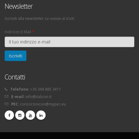
Newsletter
Iscriviti alla newsletter
Le notizie di ICoN
Indirizzo E-Mail
*
Contatti
Telefono:
+39 348 885 3411
E-mail:
info@italicon.it
PEC:
consorzioicon@mypec.eu