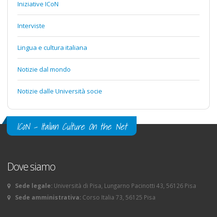
Iniziative ICoN
Interviste
Lingua e cultura italiana
Notizie dal mondo
Notizie dalle Università socie
ICoN - Italian Culture On the Net
Dove siamo
Sede legale:
Università di Pisa, Lungarno Pacinotti 43, 56126 Pisa
Sede amministrativa:
Corso Italia 73, 56125 Pisa