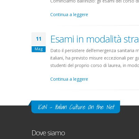
Cominciamo dall’inizio: gli esami del corso d
Continua a leggere
Esami in modalità stra
11
Mag
Dato il persistere dell’emergenza sanitaria m
italiani, ha previsto misure eccezionali per g
studenti del proprio corso di laurea, in modo 
Continua a leggere
ICoN - Italian Culture On the Net
Dove siamo