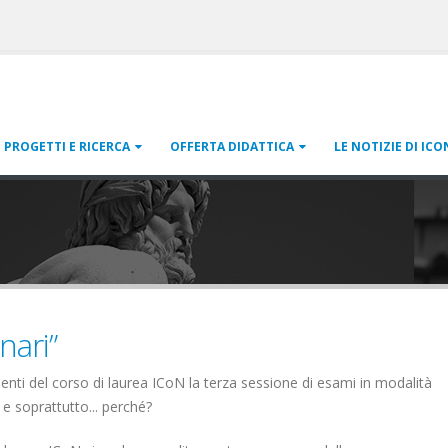
PROGETTI E RICERCA
OFFERTA DIDATTICA
LE NOTIZIE DI ICO
nari”
udenti del corso di laurea ICoN la terza sessione di esami in modalità
 e soprattutto... perché?