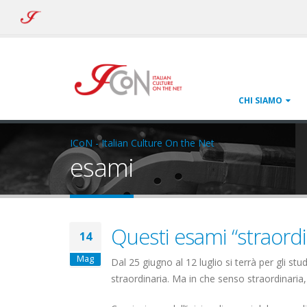
ICoN
-
Italian
Culture
On
the
Net
CHI SIAMO
ICoN - Italian Culture On the Net
esami
Questi esami “straordi
14
Mag
Dal 25 giugno al 12 luglio si terrà per gli st
straordinaria. Ma in che senso straordinaria,