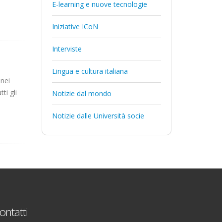
E-learning e nuove tecnologie
Iniziative ICoN
Interviste
Lingua e cultura italiana
enei
ti gli
Notizie dal mondo
Notizie dalle Università socie
ontatti