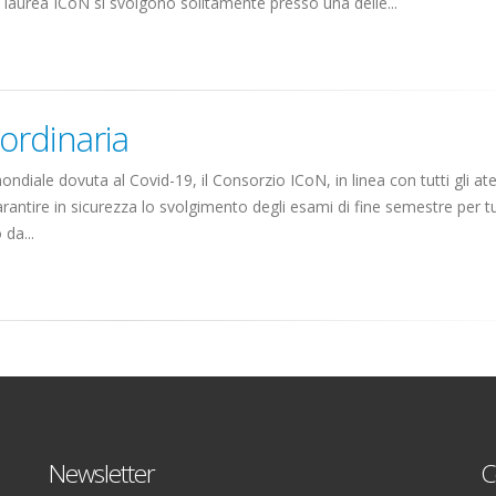
i laurea ICoN si svolgono solitamente presso una delle...
ordinaria
ondiale dovuta al Covid-19, il Consorzio ICoN, in linea con tutti gli at
arantire in sicurezza lo svolgimento degli esami di fine semestre per tut
da...
Newsletter
C