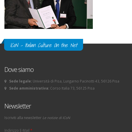
ICoN - Italian Culture On the Net
Dove siamo
Sede legale:
Università di Pisa, Lungarno Pacinotti 43, 56126 Pisa
Sede amministrativa:
Corso Italia 73, 56125 Pisa
Newsletter
Iscriviti alla newsletter
Le notizie di ICoN
Indirizzo E-Mail
*