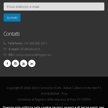
Contatti
Telefono:
+39 348 885 3411
E-mail:
info@italicon.it
PEC:
consorzioicon@mypec.eu
Copyright © 2000-2023 Consorzio ICoN - Italian Culture on the Net P.I.
01478280504 - Pisa
Iscrizione al Registro delle imprese di Pisa: PI-130559
La tua
Privacy
|
Whistleblowing
Questo sito utilizza solo cookie tecnici, propri e di terze parti, per