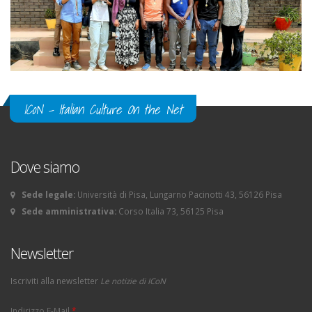
ICoN - Italian Culture On the Net
Dove siamo
Sede legale:
Università di Pisa, Lungarno Pacinotti 43, 56126 Pisa
Sede amministrativa:
Corso Italia 73, 56125 Pisa
Newsletter
Iscriviti alla newsletter
Le notizie di ICoN
Indirizzo E-Mail
*