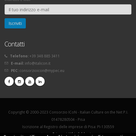
Contatti
Telefono:
+39 348 885 3411
E-mail:
info@italicon.it
PEC:
consorzioicon@mypec.eu
Copyright © 2000-2023 Consorzio ICoN - Italian Culture on the Net P.I.
01478280504 - Pisa
Iscrizione al Registro delle imprese di Pisa: PI-130559
La tua
Privacy
|
Whistleblowing