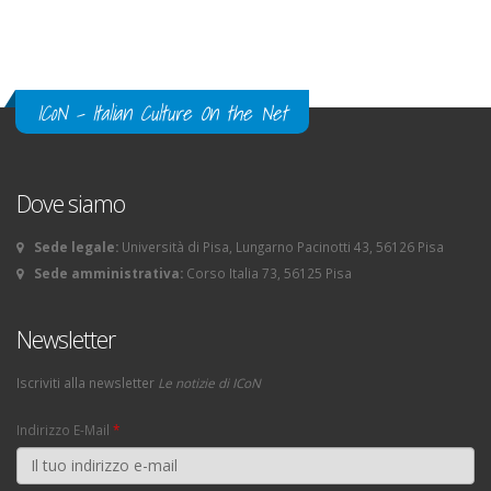
ICoN - Italian Culture On the Net
Dove siamo
Sede legale:
Università di Pisa, Lungarno Pacinotti 43, 56126 Pisa
Sede amministrativa:
Corso Italia 73, 56125 Pisa
Newsletter
Iscriviti alla newsletter
Le notizie di ICoN
Indirizzo E-Mail
*